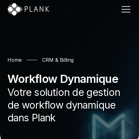
Accueil
Home
CRM & Billing
CRM & Facturation
FAQ
Entanglement ?
Workflow Dynamique
Call Center
Disponibilité GEO
La Plateforme
Votre solution de gestion
Service Client
État des Services
de workflow dynamique
Plank Wall
Plank pour les Utilities
Contactez-nous
dans Plank
Systèmes
Banking