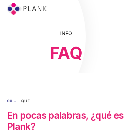
INFO
Inicio
FAQ
CRM & Facturación
FAQ
Entanglement ?
Call Center
Disponibilidad GEO
La Plataforma
Atención al Cliente
Estado del Servicio
Plank Wall
Plank para Utilities
Contáctenos
00.-
QUÉ
Sistemas
En pocas palabras, ¿qué es
Banking
Plank?