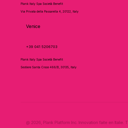
Plank Italy Spa Società Benefit
Via Privata della Passarella 4, 20122, Italy
Venice
+39 041 5206703
Plank Italy Spa Società Benefit
Sestiere Santa Croce 466/B, 30135, Italy
@ 2026, Plank Platform Inc. Innovation faite en Italie.