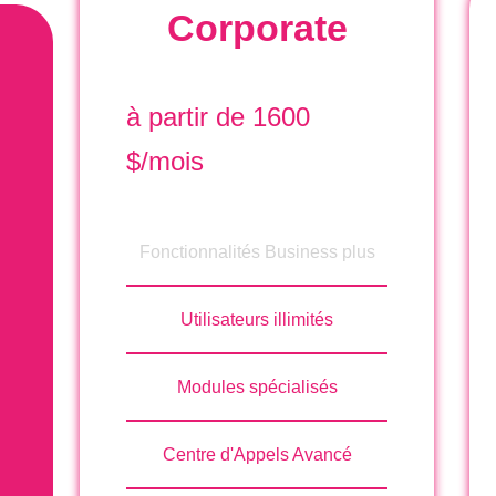
e
IL 60
Corporate
es
M
tilities
s
à partir de 1600
Via Pr
$/mois
Italy
V
Fonctionnalités Business plus
maines
Sestie
Utilisateurs illimités
Modules spécialisés
Rés
Lin
Centre d'Appels Avancé