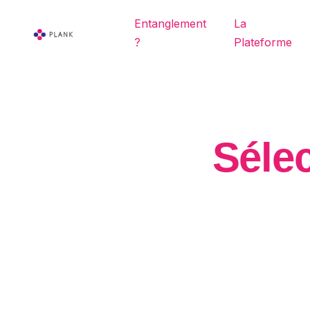
Entanglement
La
?
Plateforme
Sélec
Accueil
CRM & Facturat
FAQ
Entanglement
Call Center
Disponibilité G