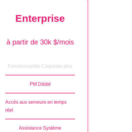
139, USA
Enterprise
ilan
ivata della Passarella 4, 20122,
à partir de 30k $/mois
enice
Fonctionnalités Corporate plus
re Santa Croce 466/B, 30135, Italy
PM Dédié
Accès aux serveurs en temps
eaux Sociaux
réel
kedin
Assistance Système