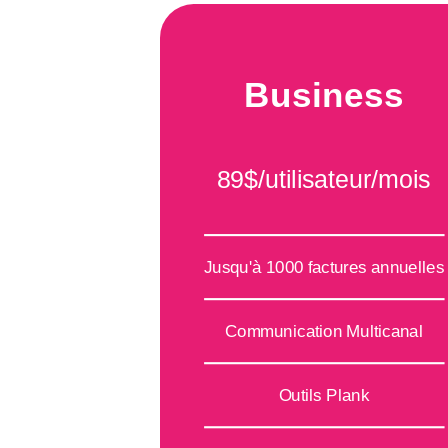
La Plateform
Service Client
État des Servic
Plank Wall
Business
Plank pour les U
Contactez-nou
Systèmes
Banking
89$/utilisateur/mois
Sécurité
Ressources Hu
Jusqu'à 1000 factures annuelles
Plank Wall
Communication Multicanal
Support
Outils Plank