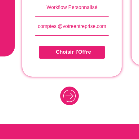
Con
Workflow Personnalisé
inf
comptes @votreentreprise.com
+1 
Choisir l'Offre