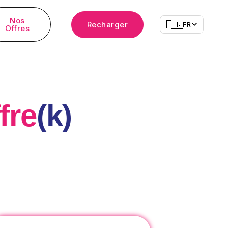
Nos
🇫🇷
Recharger
FR
Offres
fre
(k)
esse
hicago
Brandon Drive, Glendale Heights,