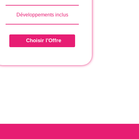
tactez-nous
Développements inclus
o@mailbox.plank.global
630 2831637
Choisir l'Offre